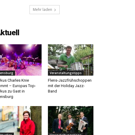
Mehr laden
ktuell
lensburg
Veranstaltungstipps
rkus Charles Knie
Flens-Jazzfrühschoppen
mmt – Europas Top-
mit der Holiday Jazz-
rkus zu Gast in
Band
ensburg
ktuelles
Veranstaltungstipps