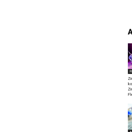
A
F
Zi
ko
Zi
Fl
A