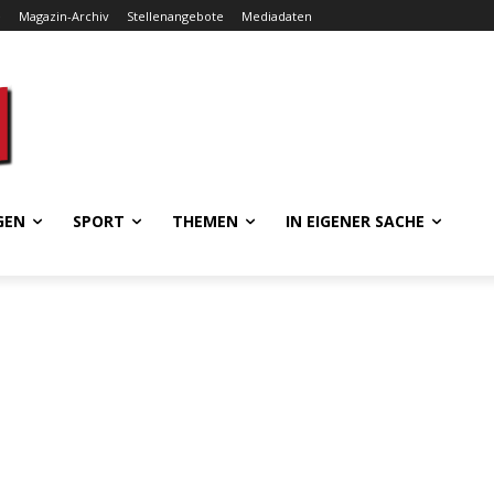
e
Magazin-Archiv
Stellenangebote
Mediadaten
GEN
SPORT
THEMEN
IN EIGENER SACHE