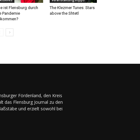
e ist Flensburg durch
The Klezmer Tunes: Stars
e Pandemie
above the Shtetl
ekommen?
ensburger Fördenland, den Kreis
lt das Flensburg Journal zu den
Maßstäbe und erzielt sowohl bei