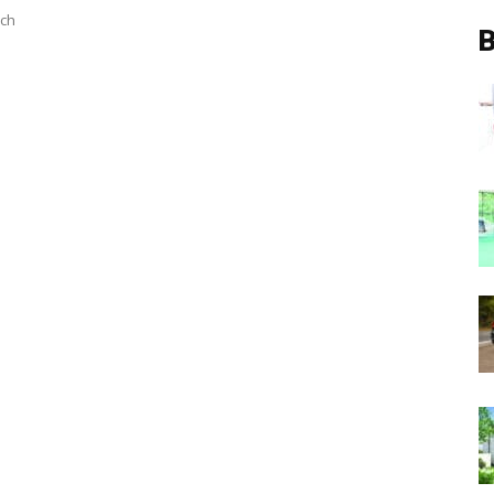
ach
B