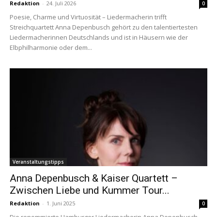
Redaktion
-
24. Juli 2026
0
Poesie, Charme und Virtuosität – Liedermacherin trifft
Streichquartett Anna Depenbusch gehört zu den talentiertesten
Liedermacherinnen Deutschlands und ist in Häusern wie der
Elbphilharmonie oder dem...
Veranstaltungstipps
Anna Depenbusch & Kaiser Quartett –
Zwischen Liebe und Kummer Tour...
Redaktion
-
1. Juni 2025
0
Die renommierte Hamburger Liedermacherin Anna Depenbusch