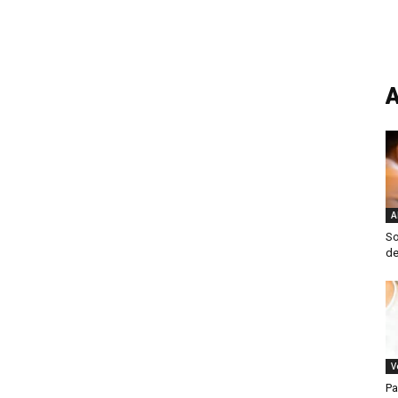
A
A
S
de
V
Pa