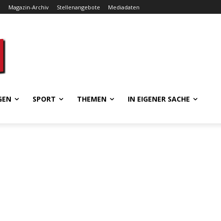
e
Magazin-Archiv
Stellenangebote
Mediadaten
GEN
SPORT
THEMEN
IN EIGENER SACHE