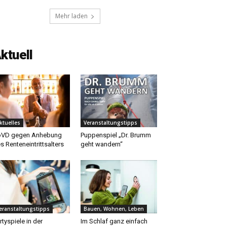
Mehr laden
ktuell
ktuelles
Veranstaltungstipps
oVD gegen Anhebung
Puppenspiel „Dr. Brumm
s Renteneintrittsalters
geht wandern“
eranstaltungstipps
Bauen, Wohnen, Leben
rtyspiele in der
Im Schlaf ganz einfach