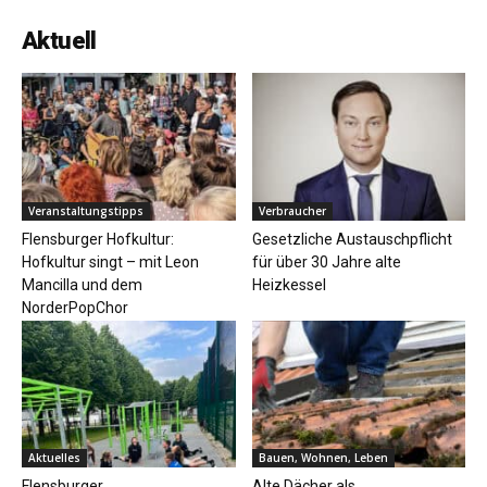
Aktuell
Veranstaltungstipps
Verbraucher
Flensburger Hofkultur:
Gesetzliche Austauschpflicht
Hofkultur singt – mit Leon
für über 30 Jahre alte
Mancilla und dem
Heizkessel
NorderPopChor
Aktuelles
Bauen, Wohnen, Leben
Flensburger
Alte Dächer als