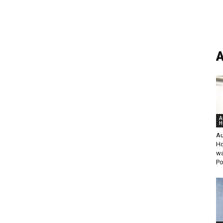
A
A
H
Au
Ho
wa
Po