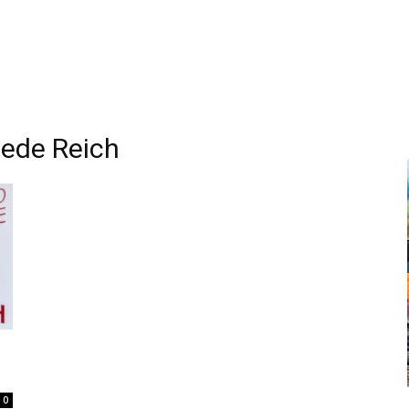
ede Reich
0