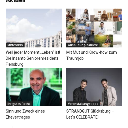
Aktuell
Mittendrin
Ausbildung/Karriere
Weil jeder Moment „Leben” ist!
Mit Mut und Know-how zum
Die Insanto Seniorenresidenz
Traumjob
Flensburg
Ihr gutes Recht
Veranstaltungstipps
Sinn und Zweck eines
STRANDGUT Glücksburg –
Ehevertrages
Let`s CELEBRATE!