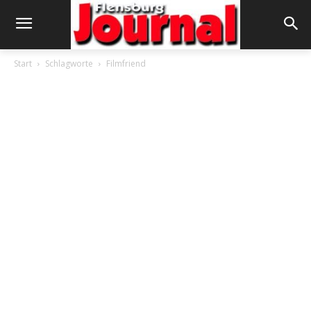
Start
Schlagworte
Filmfriend