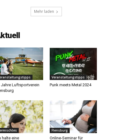
Mehr laden
ktuell
eranstaltungstipps
Veranstaltungstipps
 Jahre Luftsportverein
Punk meets Metal 2024
ensburg
ermischtes
Flensburg
h halte eine
Online-Seminar für