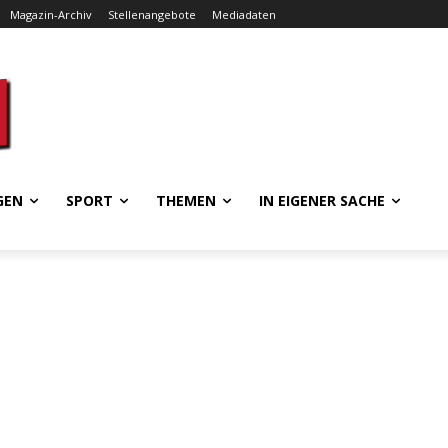
Magazin-Archiv
Stellenangebote
Mediadaten
GEN
SPORT
THEMEN
IN EIGENER SACHE