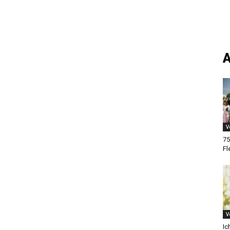
A
V
75
Fl
V
Ic