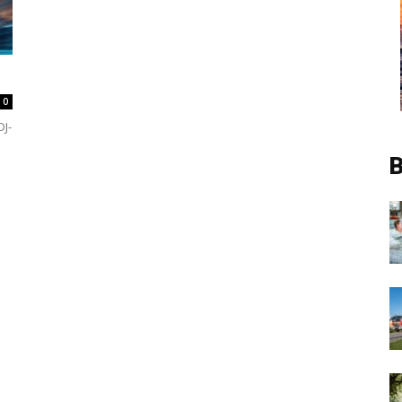
0
DJ-
B