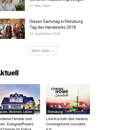
21. März 2022
Diesen Samstag in Flensburg:
Tag des Handwerks 2018
14. September 2018
Mehr laden
ktuell
auen, Wohnen, Leben
Flensburg
derne Fenster und
Live-Konzert des Vereins
ren: Energieeffizienz
ComingHome Concerts
d Design im Fokus
e.V.