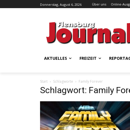
Über uns
Online-Aus
Donnerstag, August 6, 2026
AKTUELLES
FREIZEIT
REPORTA
Start
Schlagworte
Family Forever
Schlagwort: Family For