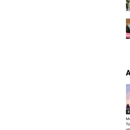
A
B
Mo
Tü
un