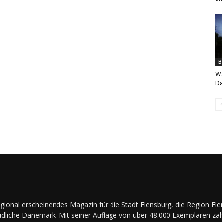
B
Wa
Da
regional erscheinendes Magazin für die Stadt Flensburg, die Region Fl
dliche Dänemark. Mit seiner Auflage von über 48.000 Exemplaren zäh