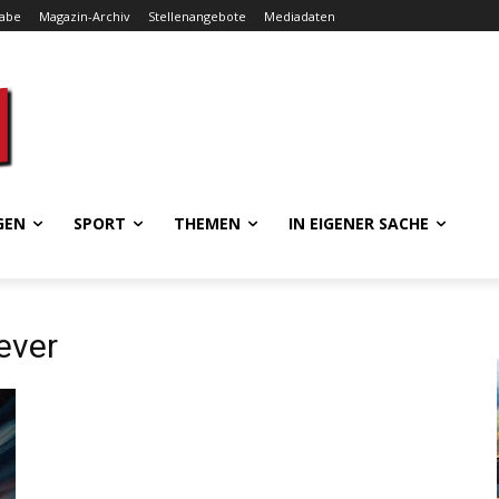
gabe
Magazin-Archiv
Stellenangebote
Mediadaten
GEN
SPORT
THEMEN
IN EIGENER SACHE
ever