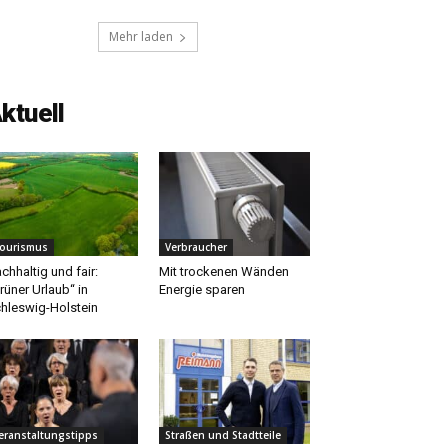
Mehr laden
ktuell
ourismus
Verbraucher
chhaltig und fair:
Mit trockenen Wänden
rüner Urlaub“ in
Energie sparen
hleswig-Holstein
eranstaltungstipps
Straßen und Stadtteile