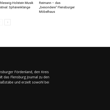
hleswig-Holstein Musik
Reimann – das
stival: Sphärenklänge
„besondere“ Flensburger
Möbelhaus
ensburger Fördenland, den Kreis
lt das Flensburg Journal zu den
Maßstäbe und erzielt sowohl bei