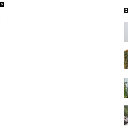
0
B
n