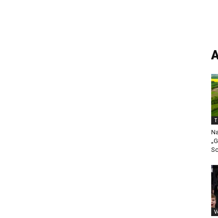
A
T
Na
„G
Sc
V