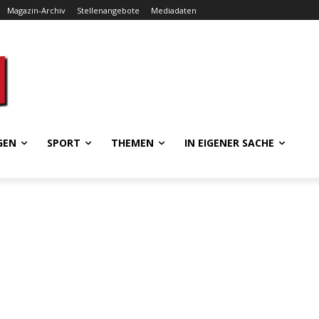
Magazin-Archiv
Stellenangebote
Mediadaten
GEN
SPORT
THEMEN
IN EIGENER SACHE