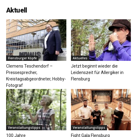
Aktuell
Flensburger Köpfe
Aktuelles
Clemens Teschendorf –
Jetzt beginnt wieder die
Pressesprecher,
Leidenszeit für Allergiker in
Kreistagsabgeordneter, Hobby-
Flensburg
Fotograf
Veranstaltungstipps
Veranstaltungstipps
100 Jahre
Fight Gala Flensburg