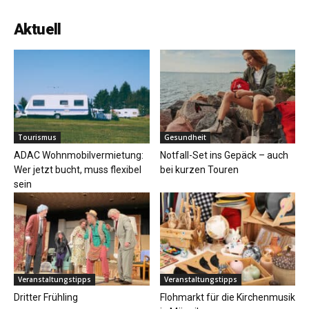
Aktuell
Tourismus
Gesundheit
ADAC Wohnmobilvermietung:
Notfall-Set ins Gepäck – auch
Wer jetzt bucht, muss flexibel
bei kurzen Touren
sein
Veranstaltungstipps
Veranstaltungstipps
Dritter Frühling
Flohmarkt für die Kirchenmusik