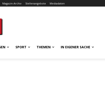
Magazin-Archiv
Stellenangebote
Mediadaten
GEN
SPORT
THEMEN
IN EIGENER SACHE