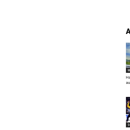
A
M
Ha
au
S