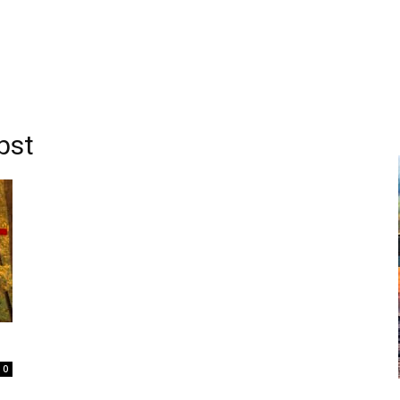
bst
0