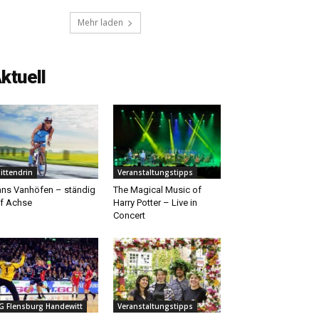
Mehr laden
ktuell
ittendrin
Veranstaltungstipps
ns Vanhöfen – ständig
The Magical Music of
f Achse
Harry Potter – Live in
Concert
G Flensburg Handewitt
Veranstaltungstipps