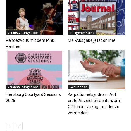
Veranstaltungstipps
In eigener Sache
Rendezvous mit dem Pink
Mai-Ausgabe jetzt online!
Panther
Veranstaltungstipps
Gesundheit
Flensburg Courtyard Sessions
Karpaltunnelsyndrom: Auf
2026
erste Anzeichen achten, um
OP hinauszuzögern oder zu
vermeiden