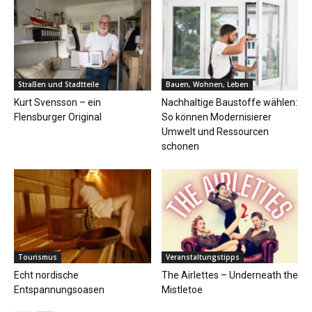
Straßen und Stadtteile
Bauen, Wohnen, Leben
Kurt Svensson – ein
Nachhaltige Baustoffe wählen:
Flensburger Original
So können Modernisierer
Umwelt und Ressourcen
schonen
Tourismus
Veranstaltungstipps
Echt nordische
The Airlettes – Underneath the
Entspannungsoasen
Mistletoe