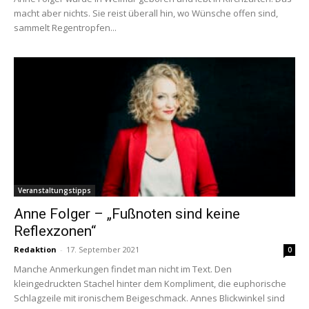
macht aber nichts. Sie reist überall hin, wo Wünsche offen sind,
sammelt Regentropfen...
Veranstaltungstipps
Anne Folger – „Fußnoten sind keine
Reflexzonen“
Redaktion
-
17. September 2021
0
Manche Anmerkungen findet man nicht im Text. Den
kleingedruckten Stachel hinter dem Kompliment, die euphorische
Schlagzeile mit ironischem Beigeschmack. Annes Blickwinkel sind