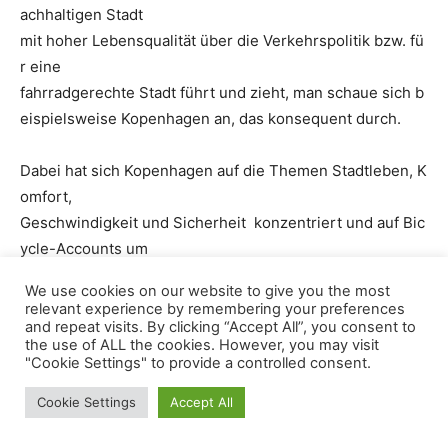
achhaltigen Stadt
mit hoher Lebensqualität über die Verkehrspolitik bzw. fü
r eine
fahrradgerechte Stadt führt und zieht, man schaue sich b
eispielsweise Kopenhagen an, das konsequent durch.
Dabei hat sich Kopenhagen auf die Themen Stadtleben, K
omfort,
Geschwindigkeit und Sicherheit konzentriert und auf Bic
ycle-Accounts um
Schlüsselprobleme festzustellen. Kopenhagen hat in den
We use cookies on our website to give you the most
letzten 10
relevant experience by remembering your preferences
Jahren 50 Mio. EUR allein in die Fahrradinfrastruktur inve
and repeat visits. By clicking “Accept All”, you consent to
the use of ALL the cookies. However, you may visit
stiert und den
"Cookie Settings" to provide a controlled consent.
Autoverkehr konsequent aus der Innenstadt herausgeno
Cookie Settings
Accept All
mmen. Kopenhagen
wurde konsequent zur fahrradgerechten Stadt entwickelt