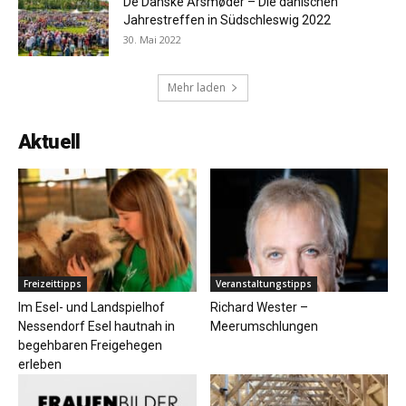
De Danske Årsmøder – Die dänischen
Jahrestreffen in Südschleswig 2022
30. Mai 2022
Mehr laden
Aktuell
Freizeittipps
Veranstaltungstipps
Im Esel- und Landspielhof
Richard Wester –
Nessendorf Esel hautnah in
Meerumschlungen
begehbaren Freigehegen
erleben