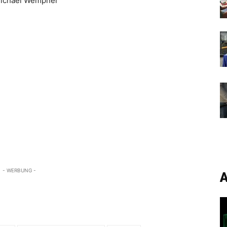
 Michael Wempner
- WERBUNG -
A