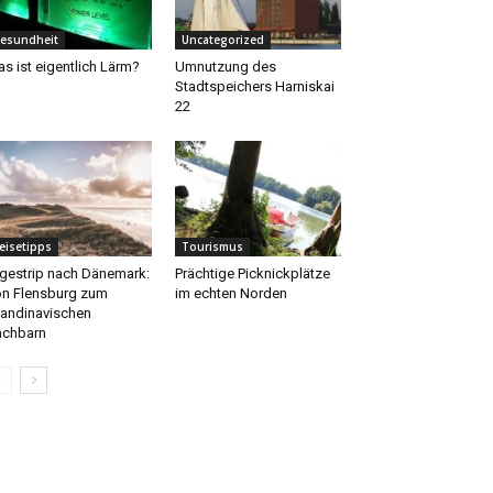
esundheit
Uncategorized
s ist eigentlich Lärm?
Umnutzung des
Stadtspeichers Harniskai
22
eisetipps
Tourismus
gestrip nach Dänemark:
Prächtige Picknickplätze
n Flensburg zum
im echten Norden
andinavischen
chbarn