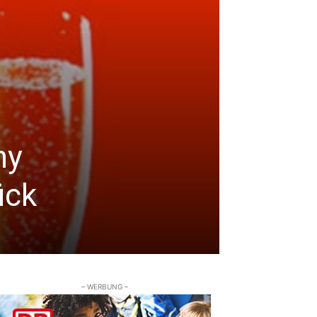
ny
ück
– WERBUNG –