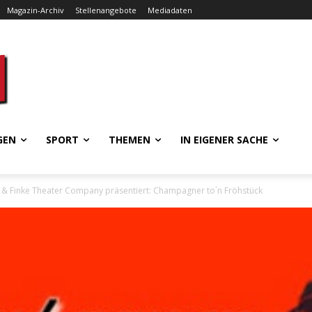
Magazin-Archiv
Stellenangebote
Mediadaten
GEN
SPORT
THEMEN
IN EIGENER SACHE
& Finke Theater Company präsentiert: Champagner to´n Fröhstück