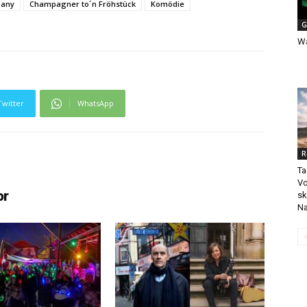
pany
Champagner to´n Fröhstück
Komödie
G
Wa
Twitter
WhatsApp
R
Ta
Vo
or
sk
Na