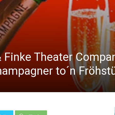
 Finke Theater Compa
Champagner to´n Fröhst