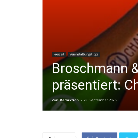
Freizeit
Veranstaltungstipps
Broschmann &
präsentiert: 
Von
Redaktion
-
28. September 2025