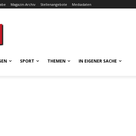
gabe
Magazin-Archiv
Stellenangebote
Mediadaten
GEN
SPORT
THEMEN
IN EIGENER SACHE