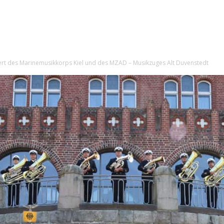
ert des Marinemusikkorps Kiel und des MZAD – Musikzuges Alt Duvenstedt