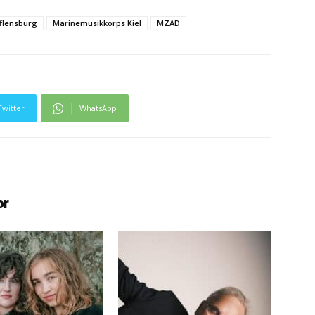
flensburg
Marinemusikkorps Kiel
MZAD
Twitter
WhatsApp
or