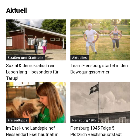
Aktuell
Straßen und Stadtteile
Aktuelles
Sozial & demokratisch ein
Team Flensburg startet in den
Leben lang – besonders für
Bewegungssommer
Tarup!
Freizeittipps
Flensburg 1945
Im Esel- und Landspielhof
Flensburg 1945 Folge 5:
Nessendorf Esel hautnah in
Plötzlich Reichshauptstadt