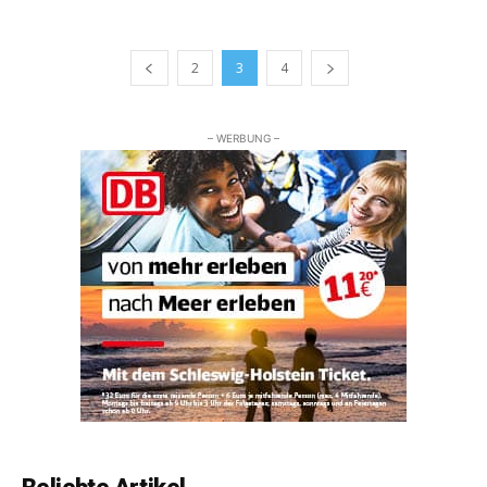
2
3
4
– WERBUNG –