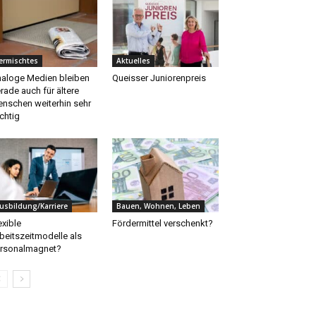
ermischtes
Aktuelles
aloge Medien bleiben
Queisser Juniorenpreis
rade auch für ältere
nschen weiterhin sehr
chtig
usbildung/Karriere
Bauen, Wohnen, Leben
exible
Fördermittel verschenkt?
beitszeitmodelle als
rsonalmagnet?