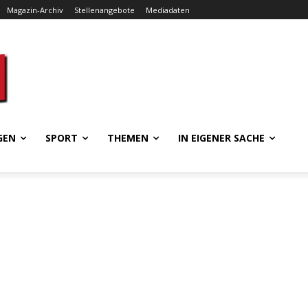
Magazin-Archiv
Stellenangebote
Mediadaten
GEN
SPORT
THEMEN
IN EIGENER SACHE