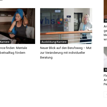
V
An
ge
Me
wi
Karriere
Ausbildung/Karriere
ance finden: Mentale
Neuer Blick auf den Berufsweg – Mut
beitsalltag fördern
zur Veränderung mit individueller
Beratung
A
Fl
Ar
Pe