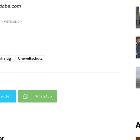
adobe.com
- WERBUNG -
hhaltig
Umweltschutz
Twitter
WhatsApp
A
or