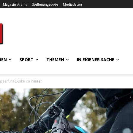
Magazin-Archiv
Stellenangebote
Mediadaten
GEN
SPORT
THEMEN
IN EIGENER SACHE
pps fürs E-Bike im Winter