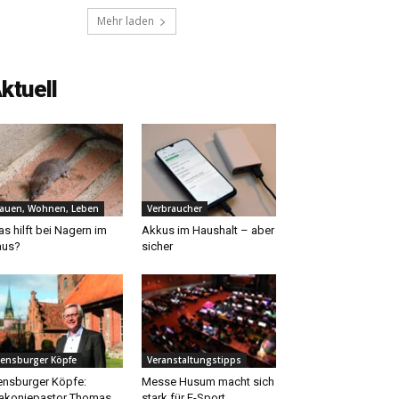
Mehr laden
ktuell
auen, Wohnen, Leben
Verbraucher
s hilft bei Nagern im
Akkus im Haushalt – aber
aus?
sicher
lensburger Köpfe
Veranstaltungstipps
ensburger Köpfe:
Messe Husum macht sich
akoniepastor Thomas
stark für E-Sport