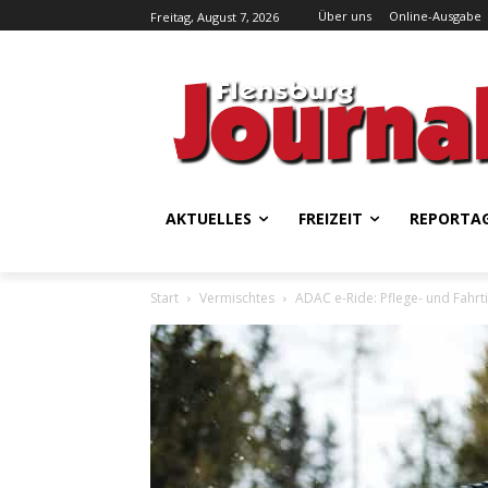
Über uns
Online-Ausgabe
Freitag, August 7, 2026
AKTUELLES
FREIZEIT
REPORTA
Start
Vermischtes
ADAC e-Ride: Pflege- und Fahrti