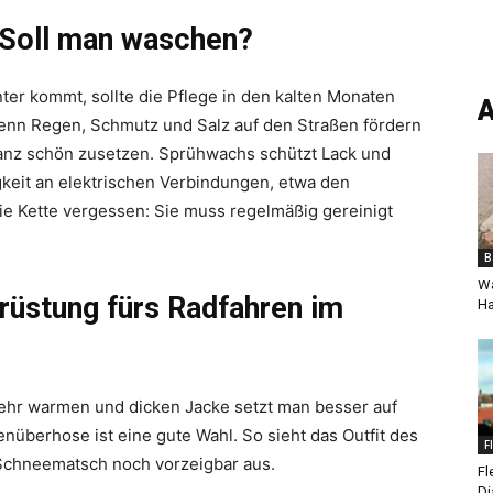
 Soll man waschen?
ter kommt, sollte die Pflege in den kalten Monaten
A
enn Regen, Schmutz und Salz auf den Straßen fördern
anz schön zusetzen. Sprühwachs schützt Lack und
igkeit an elektrischen Verbindungen, etwa den
die Kette vergessen: Sie muss regelmäßig gereinigt
B
Wa
srüstung fürs Radfahren im
H
 sehr warmen und dicken Jacke setzt man besser auf
überhose ist eine gute Wahl. So sieht das Outfit des
F
 Schneematsch noch vorzeigbar aus.
Fl
Di