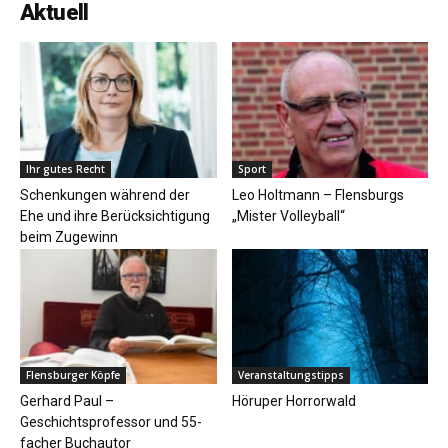
Aktuell
Ihr gutes Recht
Sport
Schenkungen während der
Leo Holtmann – Flensburgs
Ehe und ihre Berücksichtigung
„Mister Volleyball“
beim Zugewinn
Flensburger Köpfe
Veranstaltungstipps
Gerhard Paul –
Höruper Horrorwald
Geschichtsprofessor und 55-
facher Buchautor