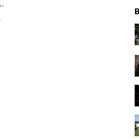
hes
B
.