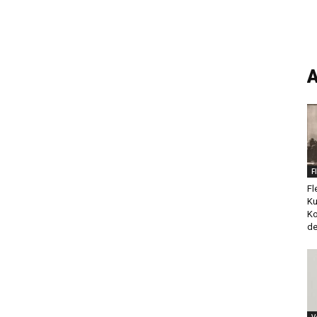
A
F
Fl
Ku
Ko
de
V