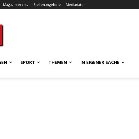
Magazin-Archiv
Stellenangebote
Mediadaten
GEN
SPORT
THEMEN
IN EIGENER SACHE