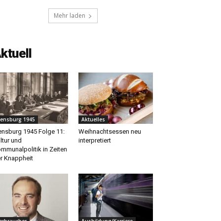
Mehr laden
ktuell
lensburg 1945
Aktuelles
ensburg 1945 Folge 11:
Weihnachtsessen neu
ltur und
interpretiert
mmunalpolitik in Zeiten
r Knappheit
erbraucher
Ausbildung/Karriere