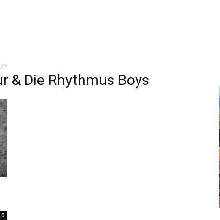
oys
ur & Die Rhythmus Boys
0