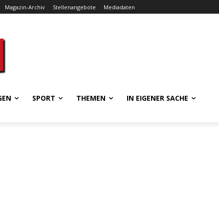
Magazin-Archiv
Stellenangebote
Mediadaten
GEN
SPORT
THEMEN
IN EIGENER SACHE