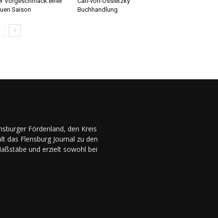
r Vorgeschmack einer
Carl-von-Ossietzky
uen Saison
Buchhandlung
ensburger Fördenland, den Kreis
lt das Flensburg Journal zu den
Maßstäbe und erzielt sowohl bei