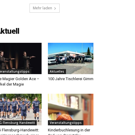
Mehr laden
ktuell
eranstaltungstipps
Aktuelles
e Magier Golden Ace –
100 Jahre Tischlerei Gimm
rkel der Magie
G Flensburg Handewitt
Veranstaltungstipps
 Flensburg-Handewitt:
Kinderbuchlesung in der