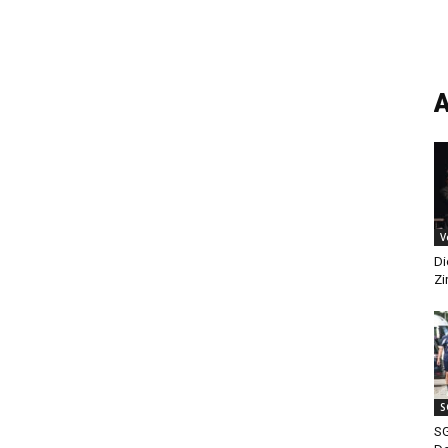
A
V
Di
Zi
S
SG