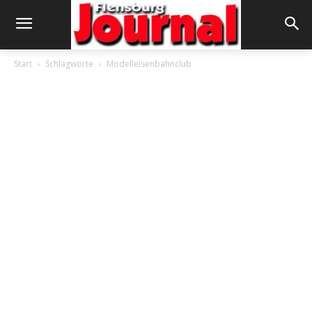
Start
Schlagworte
Modelleisenbahnclub