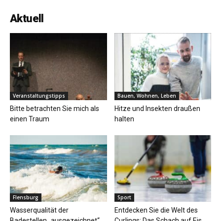
Aktuell
Veranstaltungstipps
Bauen, Wohnen, Leben
Bitte betrachten Sie mich als
Hitze und Insekten draußen
einen Traum
halten
Flensburg
Sport
Wasserqualität der
Entdecken Sie die Welt des
Badestellen „ausgezeichnet“
Curlings: Das Schach auf Eis