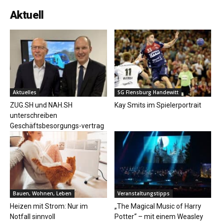
Aktuell
Aktuelles
SG Flensburg Handewitt
ZUG.SH und NAH.SH
Kay Smits im Spielerportrait
unterschreiben
Geschäftsbesorgungs-vertrag
Bauen, Wohnen, Leben
Veranstaltungstipps
Heizen mit Strom: Nur im
„The Magical Music of Harry
Notfall sinnvoll
Potter“ – mit einem Weasley