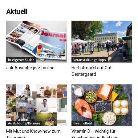
Aktuell
In eigener Sache
Veranstaltungstipps
Juli-Ausgabe jetzt online
Herbstmarkt auf Gut
Oestergaard
Ausbildung/Karriere
Gesundheit
Mit Mut und Know-how zum
Vitamin D – wichtig für
Traumjob
Knochengesundheit und