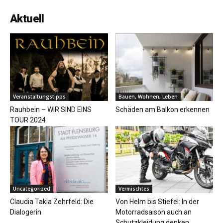
Aktuell
Veranstaltungstipps
Bauen, Wohnen, Leben
Rauhbein – WIR SIND EINS
Schäden am Balkon erkennen
TOUR 2024
Uncategorized
Vermischtes
Claudia Takla Zehrfeld: Die
Von Helm bis Stiefel: In der
Dialogerin
Motorradsaison auch an
Schutzkleidung denken