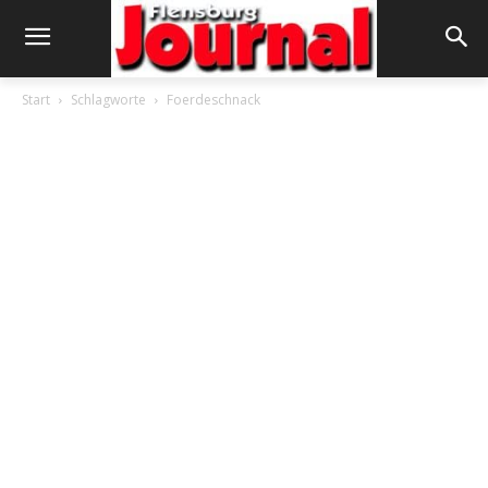
Start
Schlagworte
Foerdeschnack