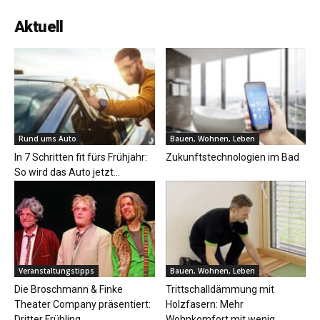
Aktuell
Rund ums Auto
Bauen, Wohnen, Leben
In 7 Schritten fit fürs Frühjahr:
Zukunftstechnologien im Bad
So wird das Auto jetzt...
Veranstaltungstipps
Bauen, Wohnen, Leben
​​Die Broschmann & Finke
Trittschalldämmung mit
Theater Company präsentiert:
Holzfasern: Mehr
Dritter Frühling
Wohnkomfort mit wenig