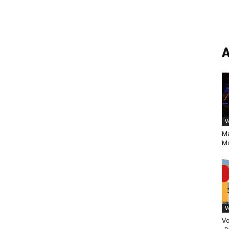
A
V
Ma
Mu
V
Vo