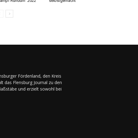
ampf Rundum“ 2022
selbstgemacht
ensburger Fördenland, den Kreis
lt das Flensburg Journal zu den
Maßstäbe und erzielt sowohl bei