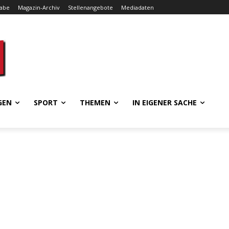
gabe
Magazin-Archiv
Stellenangebote
Mediadaten
GEN
SPORT
THEMEN
IN EIGENER SACHE