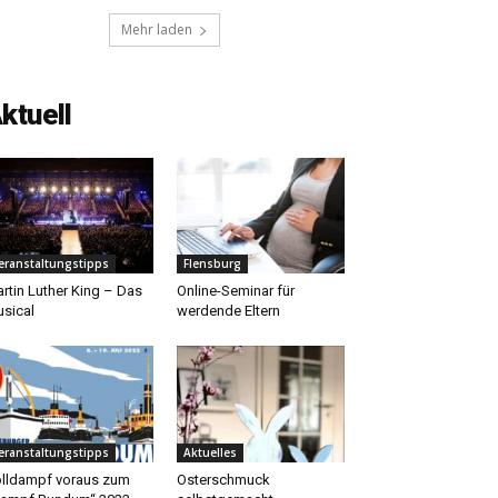
Mehr laden
ktuell
eranstaltungstipps
Flensburg
rtin Luther King – Das
Online-Seminar für
sical
werdende Eltern
eranstaltungstipps
Aktuelles
lldampf voraus zum
Osterschmuck