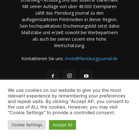
Mit seiner Auflage von über 48.000 Exemplaren
zählt das Flensburg Journal zu den
auflagenstärksten Printmedien in dieser Region.
Sein hochqualitatives Erscheinungsbild setzt dabei
Maßstäbe und erzielt sowohl bei Werbepartnern
als auch bei seinen Lesern eine hohe
Wertschätzung.
Kontaktieren Sie uns:
moin@flensburgjournal.de
We use cookies on our website to give you the most
relevant experience by remembering your preferences
and repeat visits. By clicking “Accept All”, you consent to
the use of ALL the cookies. However, you may visit
Über uns
Stellenangebote
Impressum
Datenschutz
"Cookie Settings" to provide a controlled consent.
Magazin-Archiv
Das Magazin
Mediadaten
Cookie Settings
Accept All
© 2001-2026 copyright by A. B & M Art. Books & Magazines -
International - GmbH und Co KG