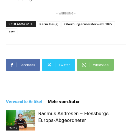
- WERBUNG -
SCHLAGWORTE
Karin Haug
Oberbürgermeisterwahl 2022
ssw
Facebook
Twitter
WhatsApp
Verwandte Artikel
Mehr vom Autor
Rasmus Andresen – Flensburgs
Europa-Abgeordneter
Politik