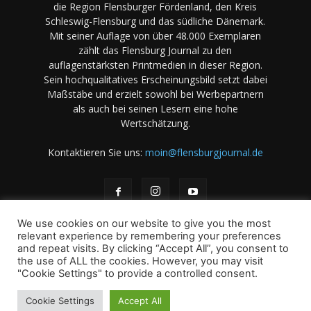
die Region Flensburger Fördenland, den Kreis
Schleswig-Flensburg und das südliche Dänemark.
Mit seiner Auflage von über 48.000 Exemplaren
zählt das Flensburg Journal zu den
auflagenstärksten Printmedien in dieser Region.
Sein hochqualitatives Erscheinungsbild setzt dabei
Maßstäbe und erzielt sowohl bei Werbepartnern
als auch bei seinen Lesern eine hohe
Wertschätzung.
Kontaktieren Sie uns:
moin@flensburgjournal.de
We use cookies on our website to give you the most
relevant experience by remembering your preferences
and repeat visits. By clicking “Accept All”, you consent to
the use of ALL the cookies. However, you may visit
Über uns
Stellenangebote
Impressum
Datenschutz
"Cookie Settings" to provide a controlled consent.
Magazin-Archiv
Das Magazin
Mediadaten
Cookie Settings
Accept All
© 2001-2026 copyright by A. B & M Art. Books & Magazines -