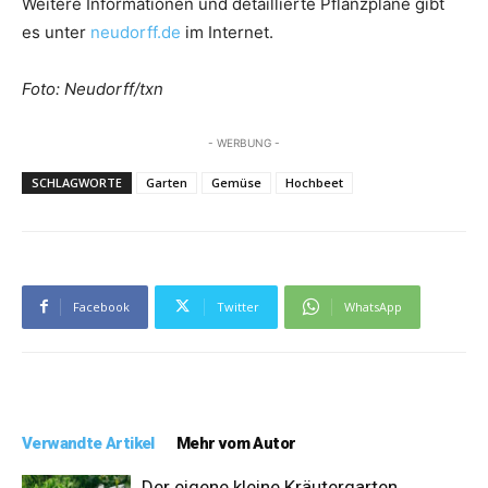
Weitere Informationen und detaillierte Pflanzpläne gibt
es unter
neudorff.de
im Internet.
Foto: Neudorff/txn
- WERBUNG -
SCHLAGWORTE
Garten
Gemüse
Hochbeet
Facebook
Twitter
WhatsApp
Verwandte Artikel
Mehr vom Autor
Der eigene kleine Kräutergarten