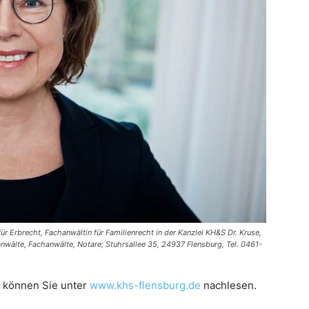
r Erbrecht, Fachanwältin für Familienrecht in der Kanzlei KH&S Dr. Kruse,
nwälte, Fachanwälte, Notare; Stuhrsallee 35, 24937 Flensburg, Tel. 0461-
e können Sie unter
www.khs-flensburg.de
nachlesen.