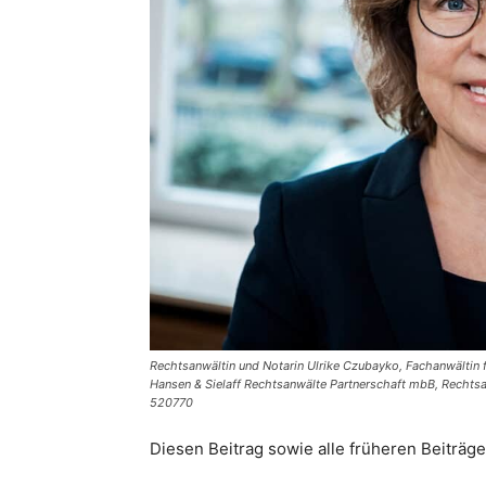
Rechtsanwältin und Notarin Ulrike Czubayko, Fachanwältin fü
Hansen & Sielaff Rechtsanwälte Partnerschaft mbB, Rechtsa
520770
Diesen Beitrag sowie alle früheren Beiträg