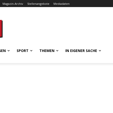
Magazin-Archiv
Stellenangebote
Mediadaten
GEN
SPORT
THEMEN
IN EIGENER SACHE