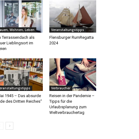
auen, Wohnen, Leben
Veranstaltungstipps
n Terrassendach als
Flensburger RumRegatta
uer Lieblingsort im
2024
eien
eranstaltungstipps
Verbraucher
ai 1945 – Das absurde
Reisen in der Pandemie –
de des Dritten Reiches“
Tipps für die
Urlaubsplanung zum
Weltverbrauchertag