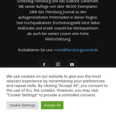
Schleswig-Flensburg und das südliche Dänemark.
Mit seiner Auflage von über 48.000 Exemplaren
zählt das Flensburg Journal zu den
auflagenstärksten Printmedien in dieser Region.
Sein hochqualitatives Erscheinungsbild setzt dabei
Maßstäbe und erzielt sowohl bei Werbepartnern
als auch bei seinen Lesern eine hohe
Wertschätzung.
Kontaktieren Sie uns:
moin@flensburgjournal.de
We use cookies on our website to give you the most
relevant experience by remembering your preferences
and repeat visits. By clicking “Accept All”, you consent to
the use of ALL the cookies. However, you may visit
Über uns
Stellenangebote
Impressum
Datenschutz
"Cookie Settings" to provide a controlled consent.
Magazin-Archiv
Das Magazin
Mediadaten
Cookie Settings
Accept All
© 2001-2026 copyright by A. B & M Art. Books & Magazines -
International - GmbH und Co KG