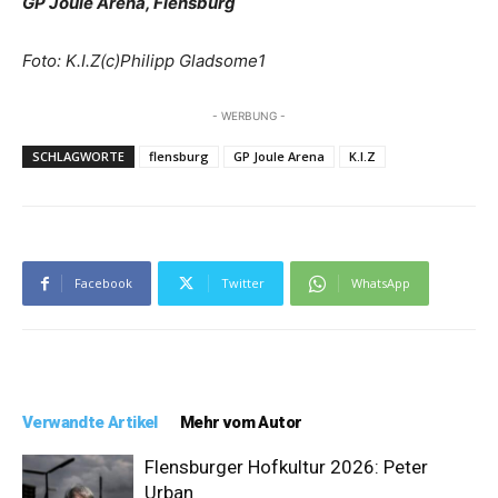
GP Joule Arena, Flensburg
Foto: K.I.Z(c)Philipp Gladsome1
- WERBUNG -
SCHLAGWORTE
flensburg
GP Joule Arena
K.I.Z
Facebook
Twitter
WhatsApp
Verwandte Artikel
Mehr vom Autor
Flensburger Hofkultur 2026: Peter
Urban