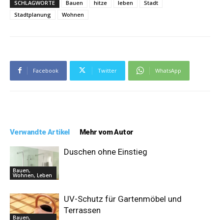
SCHLAGWORTE
Bauen
hitze
leben
Stadt
Stadtplanung
Wohnen
Facebook
Twitter
WhatsApp
Verwandte Artikel
Mehr vom Autor
Duschen ohne Einstieg
Bauen,
Wohnen, Leben
UV-Schutz für Gartenmöbel und
Terrassen
Bauen,