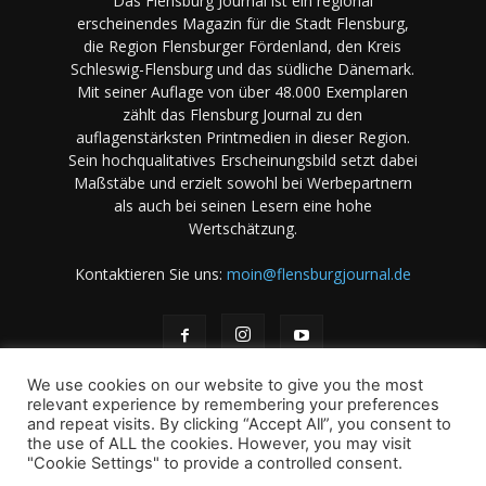
Das Flensburg Journal ist ein regional
erscheinendes Magazin für die Stadt Flensburg,
die Region Flensburger Fördenland, den Kreis
Schleswig-Flensburg und das südliche Dänemark.
Mit seiner Auflage von über 48.000 Exemplaren
zählt das Flensburg Journal zu den
auflagenstärksten Printmedien in dieser Region.
Sein hochqualitatives Erscheinungsbild setzt dabei
Maßstäbe und erzielt sowohl bei Werbepartnern
als auch bei seinen Lesern eine hohe
Wertschätzung.
Kontaktieren Sie uns:
moin@flensburgjournal.de
We use cookies on our website to give you the most
relevant experience by remembering your preferences
and repeat visits. By clicking “Accept All”, you consent to
the use of ALL the cookies. However, you may visit
Über uns
Stellenangebote
Impressum
Datenschutz
"Cookie Settings" to provide a controlled consent.
Magazin-Archiv
Das Magazin
Mediadaten