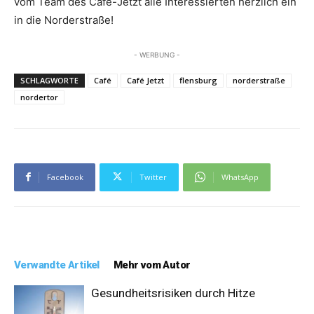
vom Team des Café-Jetzt alle Interessierten herzlich ein
in die Norderstraße!
- WERBUNG -
SCHLAGWORTE
Café
Café Jetzt
flensburg
norderstraße
nordertor
Facebook
Twitter
WhatsApp
Verwandte Artikel
Mehr vom Autor
Gesundheitsrisiken durch Hitze