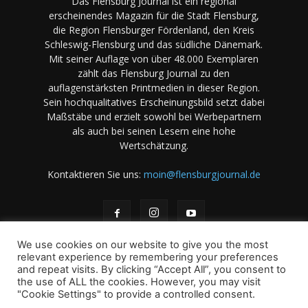
Das Flensburg Journal ist ein regional
erscheinendes Magazin für die Stadt Flensburg,
die Region Flensburger Fördenland, den Kreis
Schleswig-Flensburg und das südliche Dänemark.
Mit seiner Auflage von über 48.000 Exemplaren
zählt das Flensburg Journal zu den
auflagenstärksten Printmedien in dieser Region.
Sein hochqualitatives Erscheinungsbild setzt dabei
Maßstäbe und erzielt sowohl bei Werbepartnern
als auch bei seinen Lesern eine hohe
Wertschätzung.
Kontaktieren Sie uns:
moin@flensburgjournal.de
We use cookies on our website to give you the most
relevant experience by remembering your preferences
and repeat visits. By clicking “Accept All”, you consent to
the use of ALL the cookies. However, you may visit
Über uns
Stellenangebote
Impressum
Datenschutz
"Cookie Settings" to provide a controlled consent.
Magazin-Archiv
Das Magazin
Mediadaten