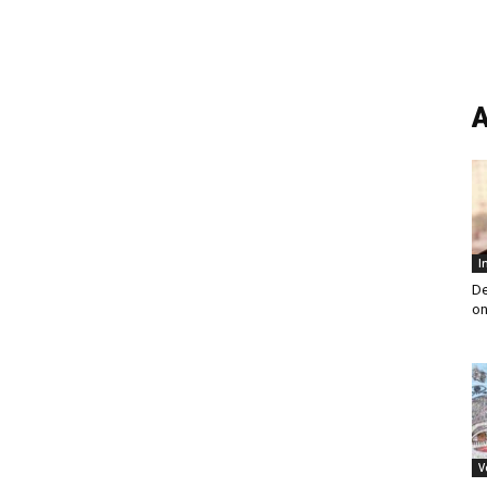
A
I
De
on
V