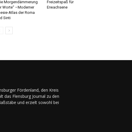
Die Morgendämmerung
Freizeitspaß für
r Worte“ –Moderner
Erwachsene
esie-Atlas der Roma
d Sinti
ensburger Fördenland, den Kreis
lt das Flensburg Journal zu den
Maßstäbe und erzielt sowohl bei