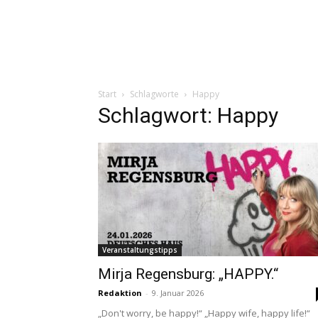
Start
Schlagworte
Happy
Schlagwort: Happy
Veranstaltungstipps
Mirja Regensburg: „HAPPY.“
Redaktion
-
9. Januar 2026
„Don't worry, be happy!“ „Happy wife, happy life!“