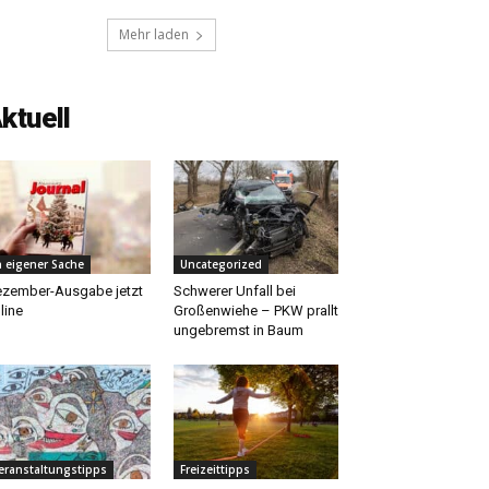
Mehr laden
ktuell
n eigener Sache
Uncategorized
zember-Ausgabe jetzt
Schwerer Unfall bei
line
Großenwiehe – PKW prallt
ungebremst in Baum
eranstaltungstipps
Freizeittipps