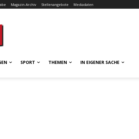
gabe
Magazin-Archiv
Stellenangebote
Mediadaten
GEN
SPORT
THEMEN
IN EIGENER SACHE