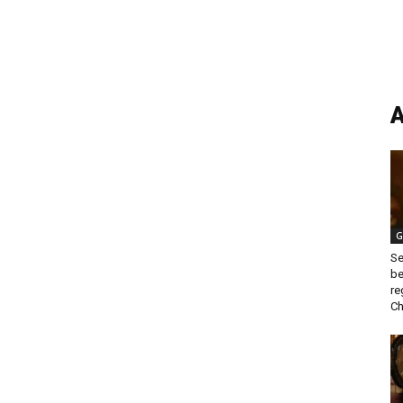
A
G
Se
be
re
Ch