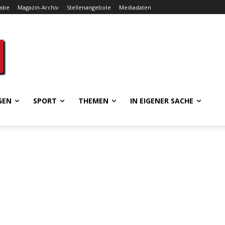
gabe
Magazin-Archiv
Stellenangebote
Mediadaten
GEN
SPORT
THEMEN
IN EIGENER SACHE