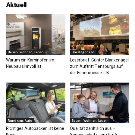
Aktuell
Bauen, Wohnen, Leben
Uncategorized
Warum ein Kaminofen im
Leserbrief: Günter Blankenagel
Neubau sinnvoll ist
zum Auftritt Flensburgs auf
der Ferienmesse ITB
Rund ums Auto
Bauen, Wohnen, Leben
Richtiges Autopacken ist keine
Qualität zahlt sich aus –
Kunst
Sonnenschutz vom Profi: