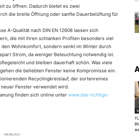
weit zu öffnen. Dadurch bietet es zwei
urch die breite Öffnung oder sanfte Dauerbelüftung für
asse A-Qualität nach DIN EN 12608 lassen sich
 die mit ihren schlanken Profilen besonders viel
nur den Wohnkomfort, sondern senkt im Winter durch
spart Strom, da weniger Beleuchtung notwendig ist.
 pflegeleicht und bleiben dauerhaft schön. Was viele
A
t gehen die beliebten Fenster keine Kompromisse ein.
tionierenden Recyclingkreislauf, der sortenreines
n neuer Fenster verwendet wird.
anung finden sich online unter
www.das-richtige-
V
TÜ
Bl
a
- WERBUNG -