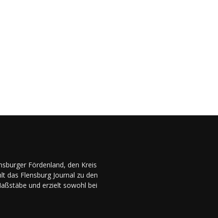
ensburger Fördenland, den Kreis
lt das Flensburg Journal zu den
Maßstäbe und erzielt sowohl bei