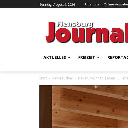
Über uns
Online-Ausgabe
Sonntag, August 9, 2026
AKTUELLES
FREIZEIT
REPORTA
Start
Verbraucher
Bauen, Wohnen, Leben
Fens