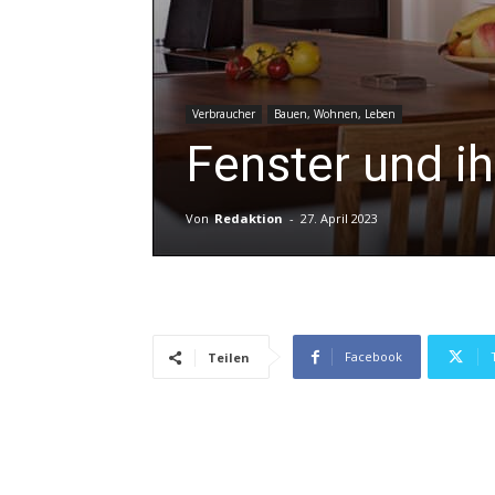
Verbraucher
Bauen, Wohnen, Leben
Fenster und i
Von
Redaktion
-
27. April 2023
Facebook
Teilen