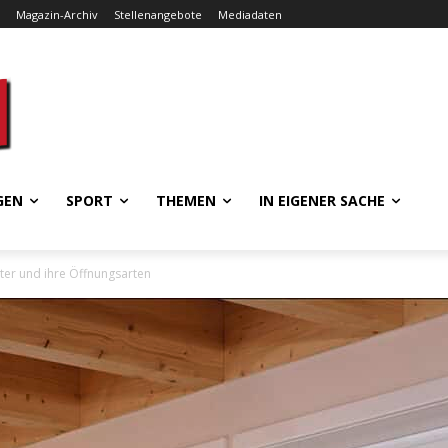
Magazin-Archiv
Stellenangebote
Mediadaten
GEN
SPORT
THEMEN
IN EIGENER SACHE
ter und ihre Öffnungsarten