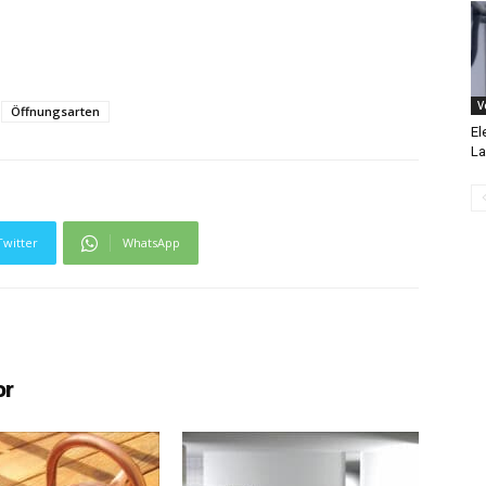
V
Öffnungsarten
El
La
Twitter
WhatsApp
or