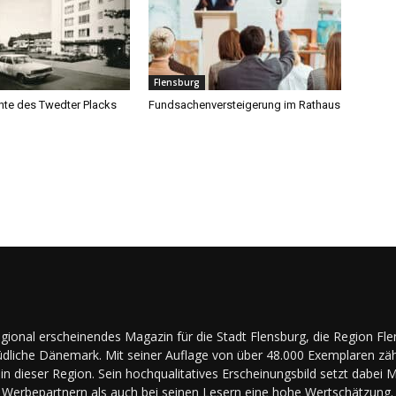
Flensburg
hte des Twedter Placks
Fundsachenversteigerung im Rathaus
regional erscheinendes Magazin für die Stadt Flensburg, die Region Fl
dliche Dänemark. Mit seiner Auflage von über 48.000 Exemplaren zäh
in dieser Region. Sein hochqualitatives Erscheinungsbild setzt dabei 
Werbepartnern als auch bei seinen Lesern eine hohe Wertschätzung.