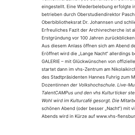
eingestellt. Eine Wiederbelebung erfolgte i
betrieben durch Oberstudiendirektor Pasch
Oberbibliotheksrat Dr. Johannsen und schlie
Erfreuliches Fazit der Archivrecherche ist 
Erstgründung vor 100 Jahren zurückblicken
Aus diesem Anlass öffnen sich am Abend de
Eröffnet wird die „Lange Nacht“ allerding
GALERIE – mit Glückwünschen von offiziell
startet dann im vhs-Zentrum am Nikolaikirc
des Stadtpräsidenten Hannes Fuhrig zum Mo
Dozent
innen der Volkshochschule. Live-Mus
TalentCAMPus und den vhs Kulturticker st
Wohl wird im Kulturcafé gesorgt. Die Mitarb
schönen Abend (oder besser „Nacht“) mit 
Abends wird in Kürze auf www.vhs-flensbur