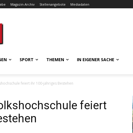
gabe
Magazin-Archiv
Stellenangebote
Mediadaten
GEN
SPORT
THEMEN
IN EIGENER SACHE
shochschule feiert ihr 100-jähriges Bestehen
olkshochschule feiert
Bestehen