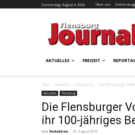
Über uns
Online-Aus
Donnerstag, August 6, 2026
AKTUELLES
FREIZEIT
REPORTA
Start
Aktuelles
Flensburg
Die Flensburger Volk
Aktuelles
Flensburg
Die Flensburger V
ihr 100-jähriges 
Von
Redaktion
-
28. August 2019