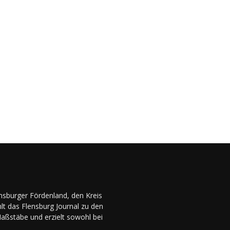
ensburger Fördenland, den Kreis
lt das Flensburg Journal zu den
Maßstäbe und erzielt sowohl bei