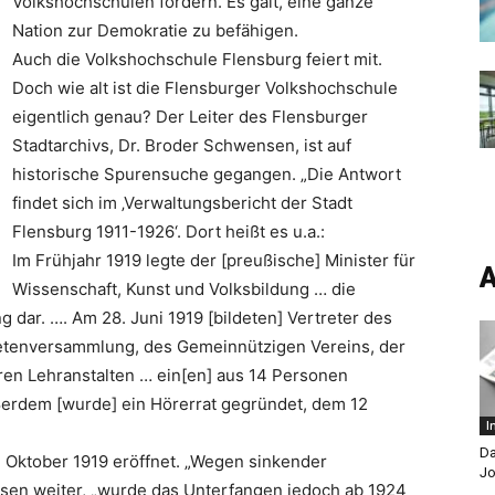
Volkshochschulen fördern. Es galt, eine ganze
Nation zur Demokratie zu befähigen.
Auch die Volkshochschule Flensburg feiert mit.
Doch wie alt ist die Flensburger Volkshochschule
eigentlich genau? Der Leiter des Flensburger
Stadtarchivs, Dr. Broder Schwensen, ist auf
historische Spurensuche gegangen. „Die Antwort
findet sich im ‚Verwaltungsbericht der Stadt
Flensburg 1911-1926‘. Dort heißt es u.a.:
Im Frühjahr 1919 legte der [preußische] Minister für
A
Wissenschaft, Kunst und Volksbildung … die
dar. …. Am 28. Juni 1919 [bildeten] Vertreter des
netenversammlung, des Gemeinnützigen Vereins, der
ren Lehranstalten … ein[en] aus 14 Personen
rdem [wurde] ein Hörerrat gegründet, dem 12
I
Da
 Oktober 1919 eröffnet. „Wegen sinkender
Jo
nsen weiter, „wurde das Unterfangen jedoch ab 1924