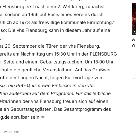
n Flensburg erst nach dem 2. Weltkrieg, zunächst
e, sodann ab 1956 auf Basis eines Vereins durch
ßlich ab 1973 als freiwillige kommunale Einrichtung.“
also: Die vhs Flensburg kann in diesem Jahr auf eine
A
.
We
W
s 20. September die Türen der vhs Flensburg.
s bereits am Nachmittag um 15:30 Uhr in der FLENSBURG
er Seite und einem Geburtstagskuchen. Um 18:00 Uhr
hhof die eigentliche Veranstaltung. Auf das Grußwort
tto der Langen Nacht, folgen Kurzvorträge von
ik, ein Pub-Quiz sowie Einblicke in den vhs
ehen außerdem auf dem Programm. Für das leibliche
eiter
innen der vhs Flensburg freuen sich auf einen
vielen Geburtstagsgästen. Das Gesamtprogramm des
g.de abrufbar sein.
- WERBUNG -