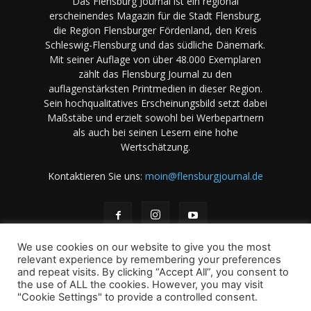
Das Flensburg Journal ist ein regional
erscheinendes Magazin für die Stadt Flensburg,
die Region Flensburger Fördenland, den Kreis
Schleswig-Flensburg und das südliche Dänemark.
Mit seiner Auflage von über 48.000 Exemplaren
zählt das Flensburg Journal zu den
auflagenstärksten Printmedien in dieser Region.
Sein hochqualitatives Erscheinungsbild setzt dabei
Maßstäbe und erzielt sowohl bei Werbepartnern
als auch bei seinen Lesern eine hohe
Wertschätzung.
Kontaktieren Sie uns:
moin@flensburgjournal.de
We use cookies on our website to give you the most
relevant experience by remembering your preferences
and repeat visits. By clicking “Accept All”, you consent to
the use of ALL the cookies. However, you may visit
Über uns
Stellenangebote
Impressum
Datenschutz
"Cookie Settings" to provide a controlled consent.
Magazin-Archiv
Das Magazin
Mediadaten