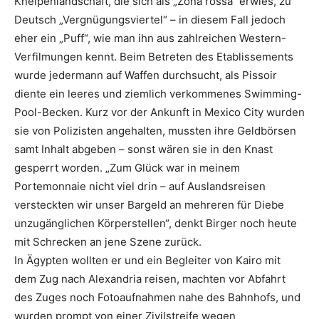
Kneipenlandschaft, die sich als „Zona rossa“ erwies, zu
Deutsch „Vergnügungsviertel“ – in diesem Fall jedoch
eher ein „Puff“, wie man ihn aus zahlreichen Western-
Verfilmungen kennt. Beim Betreten des Etablissements
wurde jedermann auf Waffen durchsucht, als Pissoir
diente ein leeres und ziemlich verkommenes Swimming-
Pool-Becken. Kurz vor der Ankunft in Mexico City wurden
sie von Polizisten angehalten, mussten ihre Geldbörsen
samt Inhalt abgeben – sonst wären sie in den Knast
gesperrt worden. „Zum Glück war in meinem
Portemonnaie nicht viel drin – auf Auslandsreisen
versteckten wir unser Bargeld an mehreren für Diebe
unzugänglichen Körperstellen“, denkt Birger noch heute
mit Schrecken an jene Szene zurück.
In Ägypten wollten er und ein Begleiter von Kairo mit
dem Zug nach Alexandria reisen, machten vor Abfahrt
des Zuges noch Fotoaufnahmen nahe des Bahnhofs, und
wurden prompt von einer Zivilstreife wegen