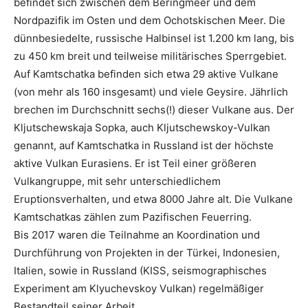
befindet sich zwischen dem Beringmeer und dem
Nordpazifik im Osten und dem Ochotskischen Meer. Die
dünnbesiedelte, russische Halbinsel ist 1.200 km lang, bis
zu 450 km breit und teilweise militärisches Sperrgebiet.
Auf Kamtschatka befinden sich etwa 29 aktive Vulkane
(von mehr als 160 insgesamt) und viele Geysire. Jährlich
brechen im Durchschnitt sechs(!) dieser Vulkane aus. Der
Kljutschewskaja Sopka, auch Kljutschewskoy-Vulkan
genannt, auf Kamtschatka in Russland ist der höchste
aktive Vulkan Eurasiens. Er ist Teil einer größeren
Vulkangruppe, mit sehr unterschiedlichem
Eruptionsverhalten, und etwa 8000 Jahre alt. Die Vulkane
Kamtschatkas zählen zum Pazifischen Feuerring.
Bis 2017 waren die Teilnahme an Koordination und
Durchführung von Projekten in der Türkei, Indonesien,
Italien, sowie in Russland (KISS, seismographisches
Experiment am Klyuchevskoy Vulkan) regelmäßiger
Bestandteil seiner Arbeit.