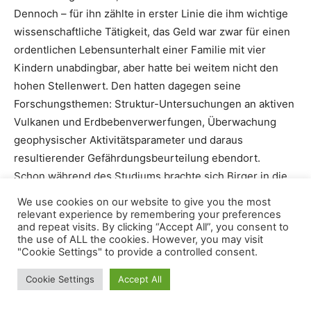
Dennoch – für ihn zählte in erster Linie die ihm wichtige
wissenschaftliche Tätigkeit, das Geld war zwar für einen
ordentlichen Lebensunterhalt einer Familie mit vier
Kindern unabdingbar, aber hatte bei weitem nicht den
hohen Stellenwert. Den hatten dagegen seine
Forschungsthemen: Struktur-Untersuchungen an aktiven
Vulkanen und Erdbebenverwerfungen, Überwachung
geophysischer Aktivitätsparameter und daraus
resultierender Gefährdungsbeurteilung ebendort.
Schon während des Studiums brachte sich Birger in die
Lehre ein und auch später übernahm er in Vertretung die
We use cookies on our website to give you the most
Vorlesung seines Direktors. Seit dem Sommersemester
relevant experience by remembering your preferences
and repeat visits. By clicking “Accept All”, you consent to
2012 lehrte Birger im Rahmen eines Masterstudiengangs
the use of ALL the cookies. However, you may visit
Vulkanologie, hielt Vorträge und Vorlesungen zu
"Cookie Settings" to provide a controlled consent.
vulkanischen Gefahren und Risikobewertung an der Uni
Cookie Settings
Accept All
Potsdam, und tut dies bis heute ehrenamtlich.
Ehrenamtlich hat sich Birger in mehreren Vereinen