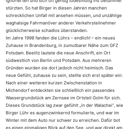
ignorierten und sich oft genug todesmutig ins Getümmel
stürzten. So hat Birger in diesen Jahren manchen
schrecklichen Unfall mit ansehen müssen, und unzählige
waghalsige Fahrmanöver anderer Verkehrsteilnehmer
glücklicherweise schadlos überstanden.
Im Jahre 1998 fanden die Lührs – endlich! – ein neues
Zuhause in Brandenburg, in zumutbarer Nähe zum GFZ
Potsdam. Beelitz lautete die neue Anschrift, ein Ort
südwestlich von Berlin und Potsdam. Aus mehreren
Gründen wurden sie dort jedoch nicht heimisch. Das
neue Gefühl, zuhause zu sein, stellte sich erst später ein:
Nach einer weiteren kurzen Zwischenstation in
Michendorf entdeckten sie schließlich ein passendes
Wassergrundstück am Zernsee im Ortsteil Golm für sich.
Dieses Grundstück lag zwar gefühlt „in der Walachei“, wie
Birger Lühr es augenzwinkernd formulierte, und war im
Winter mit dem Auto nur schwer zu erreichen. Dafür bot
es einen einmaligen Blick auf den See, und war direkt am