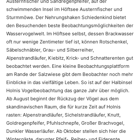
Aus­ternfischer und Sandregenpfeifer, auf der
schwimmenden Insel im Höftsee Austern­fischer und
Sturmmöwe. Der Nehrungs­haken Schiedenkind bietet
den Besu­chenden beste Beobachtungsmöglichkeiten der
Wasservogelwelt. Im Höftsee selbst, dessen Brackwasser
oft nur wenige Zentimeter tief ist, können Rotschenkel,
Säbelschnäbler, Grau-­ und Silberreiher,
Alpenstrandläufer, Kiebitz, Krick-­ und Schnatterenten gut
beobach­tet werden. Eine kleine Beobachtungsplattform
am Rande der Salzwiese gibt dem Beobachter noch mehr
Einblicke in das vielfältige Leben. So ist auf der Halbinsel
Holnis Vogelbeobachtung das ganze Jahr über möglich.
Ab August beginnt der Rückzug der Vögel aus dem
skandinavischen Raum, die für kurze Zeit auf Holnis
rasten: Alpenstrand­läufer, Sichelstrandläufer, Knutt,
Goldre­genpfeifer, Pfuhlschnepfe, Großer Brach­vogel,
Dunkler Wasserläufer. Ab Oktober stellen sich hier die
Wintergäste, darunter Pfeif-­, Reiher- und Eiderente,