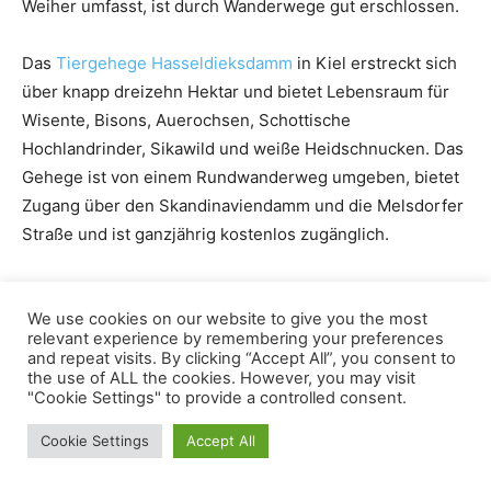
Weiher umfasst, ist durch Wanderwege gut erschlossen.
Das
Tiergehege Hasseldieksdamm
in Kiel erstreckt sich
über knapp dreizehn Hektar und bietet Lebensraum für
Wisente, Bisons, Auerochsen, Schottische
Hochlandrinder, Sikawild und weiße Heidschnucken. Das
Gehege ist von einem Rundwanderweg umgeben, bietet
Zugang über den Skandinaviendamm und die Melsdorfer
Straße und ist ganzjährig kostenlos zugänglich.
Das
Naturerlebniszentrum Kollhorst
umfasst einen
großen Naturerlebnisraum mit Streuobstwiesen, Teichen
We use cookies on our website to give you the most
relevant experience by remembering your preferences
und Wäldern, der sich ideal für Naturbeobachtungen
and repeat visits. By clicking “Accept All”, you consent to
eignet. Besonders hervorzuheben sind die
the use of ALL the cookies. However, you may visit
"Cookie Settings" to provide a controlled consent.
Bildungsangebote rund um Bienen.
Cookie Settings
Accept All
Das
Tiergehege Hammer
bietet Familien die Möglichkeit,
Tiere wie Tarpane, Muffelwild, Rotwild und Damwild in